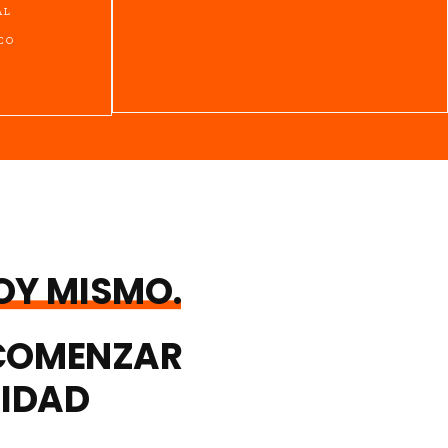
AL
CO
OY MISMO.
 COMENZAR
SIDAD