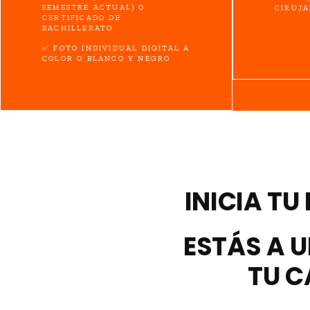
SEMESTRE ACTUAL) O
CIRUJA
CERTIFICADO DE
BACHILLERATO
✅ FOTO INDIVIDUAL DIGITAL A
COLOR O BLANCO Y NEGRO
INICIA T
ESTÁS A 
TU C