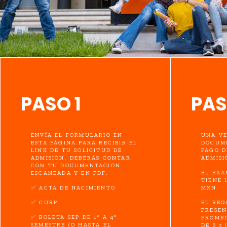
PASO 1
PAS
ENVÍA EL FORMULARIO EN
​UNA V
ESTA PÁGINA PARA RECIBIR EL
DOCUME
LINK DE TU SOLICITUD DE
PAGO D
ADMISIÓN. DEBERÁS CONTAR
ADMISI
CON TU DOCUMENTACIÓN
EL EXA
ESCANEADA Y EN PDF.
TIENE 
✅ ACTA DE NACIMIENTO
MXN
✅ CURP
EL REQ
PRESEN
✅ BOLETA SEP DE 1° A 4°
PROME
SEMESTRE (O HASTA EL
DE 6.0