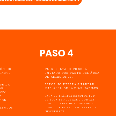
PASO 4
IÓN DE
TU RESULTADO TE SERÁ
PARTE
ENVIADO POR PARTE DEL ÁREA
DE ADMISIONES.
ESTOS NO DEBERÁN TARDAR
GE LA
MÁS ALLÁ DE 10 DÍAS HÁBILES
DE
SON
S
PARA EL TRÁMITE DE SOLICITUD
SON:
DE BECA ES NECESARIO CONTAR
CON TU CARTA DE ACEPTADO Y
IENTOS
CONCLUIR EL PROCESO ANTES DE
INSCRIBIRTE